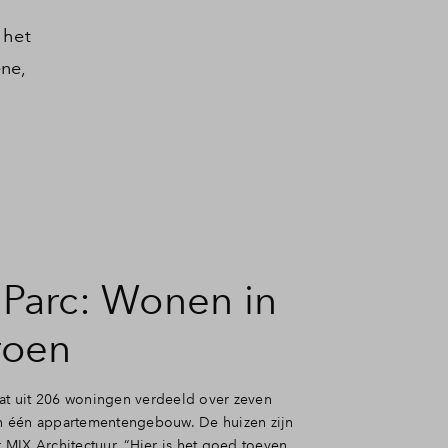
 het
ene,
 Parc: Wonen in
roen
aat uit 206 woningen verdeeld over zeven
 één appartementengebouw. De huizen zijn
MIX Architectuur. “
Hier is het goed toeven