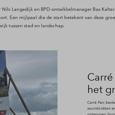
Nils Langedijk en BPD-ontwikkelmanager Bas Kalter
rt. Een mijlpaal die de start betekent van deze gro
jk tussen stad en landschap.
Carré
het g
Carré Parc best
woonblokken en
ontworpen door 