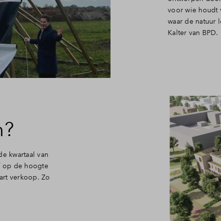
voor wie houdt 
waar de natuur l
Kalter van BPD.
n?
de kwartaal van
jf op de hoogte
tart verkoop. Zo