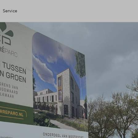
Service
gen Huis
ele check
ering
ing
 kopen