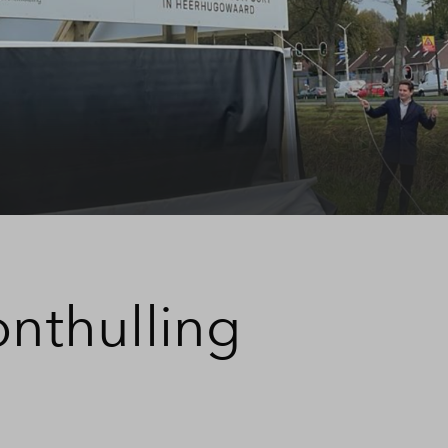
zer
stelde vragen
t
onthulling