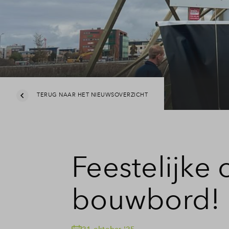
Leeswij
Veelge
Contac
TERUG NAAR HET NIEUWSOVERZICHT
Feestelijke 
bouwbord!
21 oktober '25