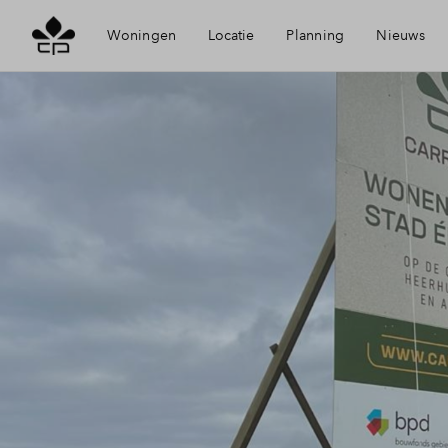
Woningen
Locatie
Planning
Nieuws
Visie
Mijn Ei
Bereikbaarheid
Financi
Voorzieningen
Financi
Duurzaamheid
Toewijz
Heerhugowaard
Woning