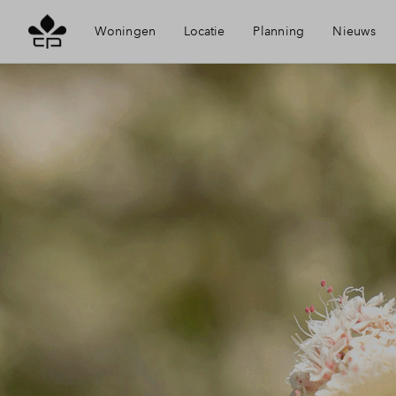
Woningen
Locatie
Planning
Nieuws
Visie
Mijn Ei
Bereikbaarheid
Financi
Voorzieningen
Financi
Duurzaamheid
Toewijz
Heerhugowaard
Woning