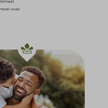
llemaal
 meer over