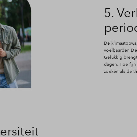
5. Ve
perio
De klimaatopwar
voelbaarder. De 
Gelukkig brengt
dagen. Hoe fijn
zoeken als de t
ersiteit