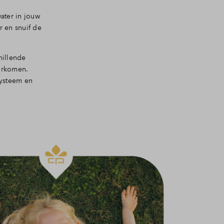
ater in jouw
 en snuif de
hillende
oorkomen.
systeem en