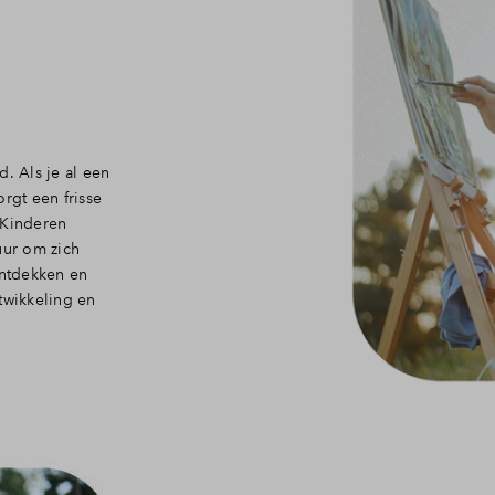
. Als je al een
rgt een frisse
 Kinderen
uur om zich
ontdekken en
twikkeling en