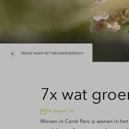
Leeswij
Veelge
Contac
TERUG NAAR HET NIEUWSOVERZICHT
7x wat groe
28 januari '26
Wonen in Carré Parc is wonen in het 