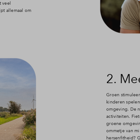
t veel
pt allemaal om
2. Me
Groen stimuleer
kinderen spelen
omgeving. De na
activiteiten. Fi
groene omgeving
ommetje van min
hersenfitheid? 