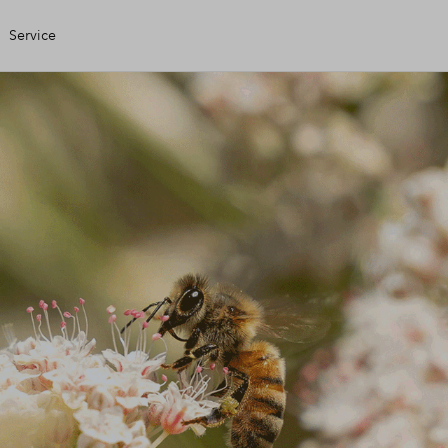
Service
gen Huis
ele check
ering
ing
 kopen